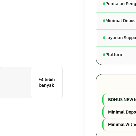
Penilaian Pen
Minimal Depos
Layanan Suppo
Platform
+4 lebih
banyak
BONUS NEW 
Minimal Depos
Minimal With