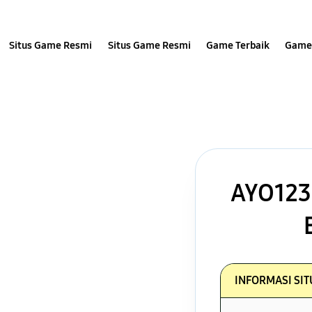
Situs Game Resmi
Situs Game Resmi
Game Terbaik
Game 
AYO123 
INFORMASI SIT