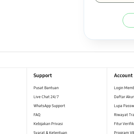
Support
Account
Pusat Bantuan
Login Mem
Live Chat 24/7
Daftar Aku
WhatsApp Support
Lupa Passw
FAQ
Riwayat Tr
Kebijakan Privasi
Fitur Verifi
Syarat & Ketentuan
Program VI