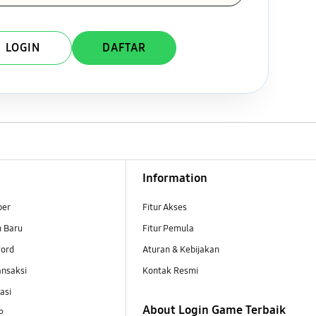
LOGIN
DAFTAR
Information
ber
Fitur Akses
n Baru
Fitur Pemula
ord
Aturan & Kebijakan
ansaksi
Kontak Resmi
kasi
About Login Game Terbaik
P